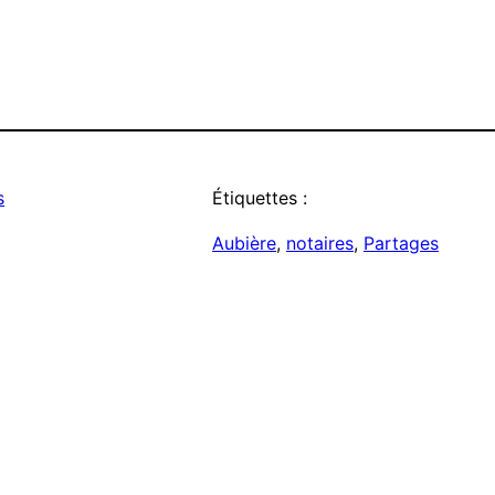
s
Étiquettes :
Aubière
, 
notaires
, 
Partages