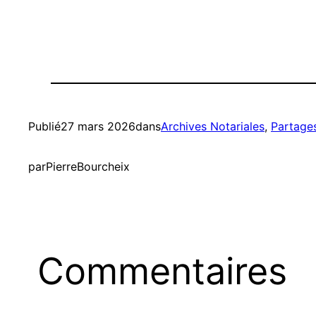
Publié
27 mars 2026
dans
Archives Notariales
, 
Partage
par
PierreBourcheix
Commentaires