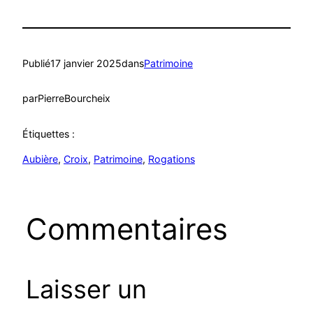
Publié
17 janvier 2025
dans
Patrimoine
par
PierreBourcheix
Étiquettes :
Aubière
, 
Croix
, 
Patrimoine
, 
Rogations
Commentaires
Laisser un