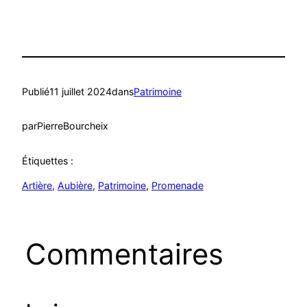
Publié
11 juillet 2024
dans
Patrimoine
par
PierreBourcheix
Étiquettes :
Artière
, 
Aubière
, 
Patrimoine
, 
Promenade
Commentaires