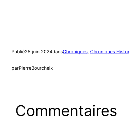
Publié
25 juin 2024
dans
Chroniques
, 
Chroniques Histo
par
PierreBourcheix
Commentaires