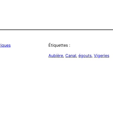
riques
Étiquettes :
Aubière
, 
Canal
, 
égouts
, 
Vigeries