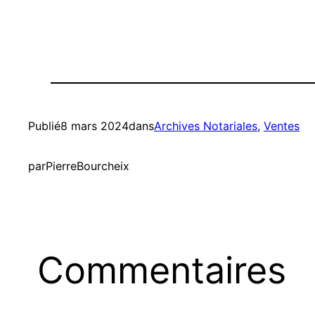
Publié
8 mars 2024
dans
Archives Notariales
, 
Ventes
par
PierreBourcheix
Commentaires