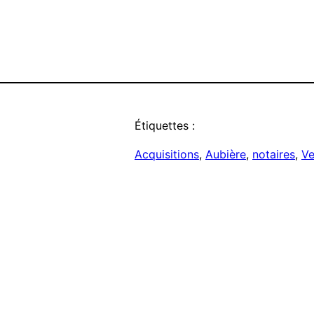
Étiquettes :
Acquisitions
, 
Aubière
, 
notaires
, 
Ve