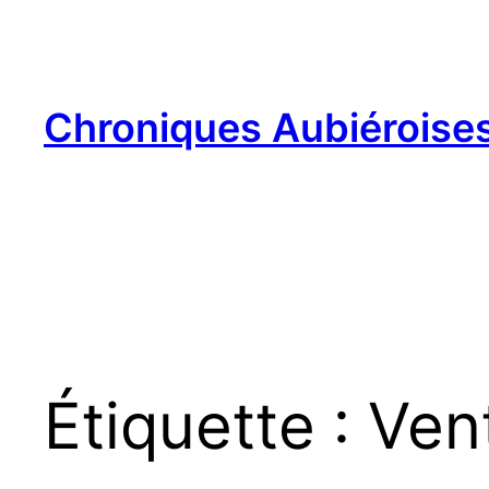
Aller
au
contenu
Chroniques Aubiéroise
Étiquette :
Ven