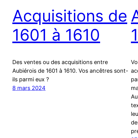
Acquisitions de
1601 à 1610
Des ventes ou des acquisitions entre
Vo
Aubiérois de 1601 à 1610. Vos ancêtres sont-
ac
ils parmi eux ?
pa
8 mars 2024
ma
Au
te
le
de
pr