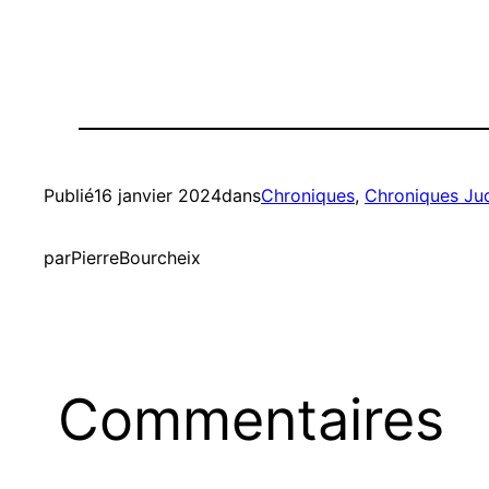
Publié
16 janvier 2024
dans
Chroniques
, 
Chroniques Jud
par
PierreBourcheix
Commentaires