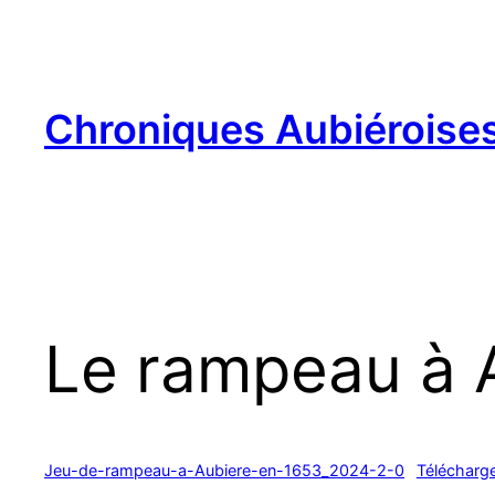
Aller
au
contenu
Chroniques Aubiéroise
Le rampeau à 
Jeu-de-rampeau-a-Aubiere-en-1653_2024-2-0
Télécharg