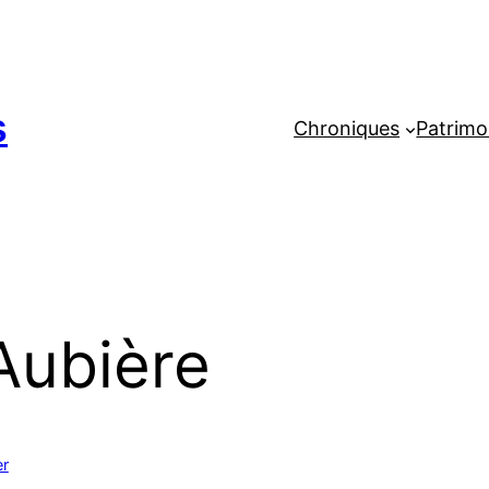
s
Chroniques
Patrimo
Aubière
er