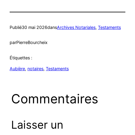
Publié
30 mai 2026
dans
Archives Notariales
, 
Testaments
par
PierreBourcheix
Étiquettes :
Aubière
, 
notaires
, 
Testaments
Commentaires
Laisser un