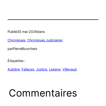
Publié
30 mai 2026
dans
Chroniques
, 
Chroniques Judiciaires
par
PierreBourcheix
Étiquettes :
Aubière
, 
Fallaces
, 
Justice
, 
Lessive
, 
Villevaud
Commentaires