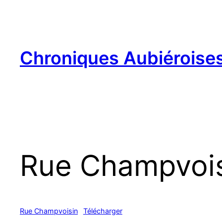
Aller
au
contenu
Chroniques Aubiéroise
Rue Champvoi
Rue Champvoisin
Télécharger