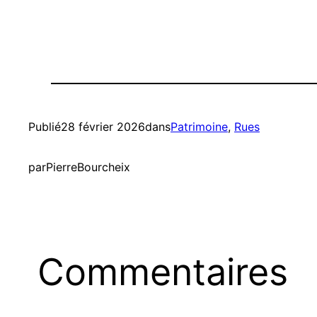
Publié
28 février 2026
dans
Patrimoine
, 
Rues
par
PierreBourcheix
Commentaires