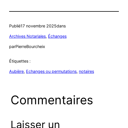
Publié
17 novembre 2025
dans
Archives Notariales
, 
Échanges
par
PierreBourcheix
Étiquettes :
Aubière
, 
Echanges ou permutations
, 
notaires
Commentaires
Laisser un