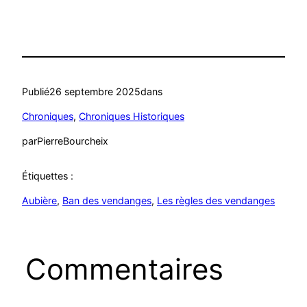
Publié
26 septembre 2025
dans
Chroniques
, 
Chroniques Historiques
par
PierreBourcheix
Étiquettes :
Aubière
, 
Ban des vendanges
, 
Les règles des vendanges
Commentaires