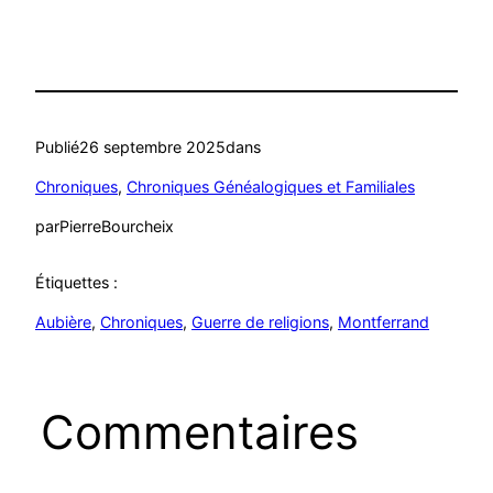
Publié
26 septembre 2025
dans
Chroniques
, 
Chroniques Généalogiques et Familiales
par
PierreBourcheix
Étiquettes :
Aubière
, 
Chroniques
, 
Guerre de religions
, 
Montferrand
Commentaires