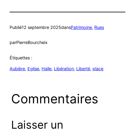
Publié
12 septembre 2025
dans
Patrimoine
, 
Rues
par
PierreBourcheix
Étiquettes :
Aubière
, 
Eglise
, 
Halle
, 
Libération
, 
Liberté
, 
place
Commentaires
Laisser un