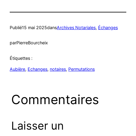
Publié
15 mai 2025
dans
Archives Notariales
, 
Échanges
par
PierreBourcheix
Étiquettes :
Aubière
, 
Echanges
, 
notaires
, 
Permutations
Commentaires
Laisser un