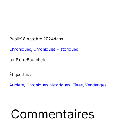
Publié
18 octobre 2024
dans
Chroniques
, 
Chroniques Historiques
par
PierreBourcheix
Étiquettes :
Aubière
, 
Chroniques historiques
, 
Fêtes
, 
Vendanges
Commentaires