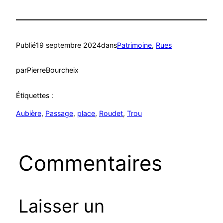
Publié
19 septembre 2024
dans
Patrimoine
, 
Rues
par
PierreBourcheix
Étiquettes :
Aubière
, 
Passage
, 
place
, 
Roudet
, 
Trou
Commentaires
Laisser un