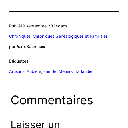
Publié
19 septembre 2024
dans
Chroniques
, 
Chroniques Généalogiques et Familiales
par
PierreBourcheix
Étiquettes :
Artisans
, 
Aubière
, 
Famille
, 
Métiers
, 
Taillandier
Commentaires
Laisser un