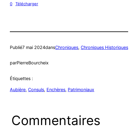
0
Télécharger
Publié
7 mai 2024
dans
Chroniques
, 
Chroniques Historiques
par
PierreBourcheix
Étiquettes :
Aubière
, 
Consuls
, 
Enchères
, 
Patrimoniaux
Commentaires