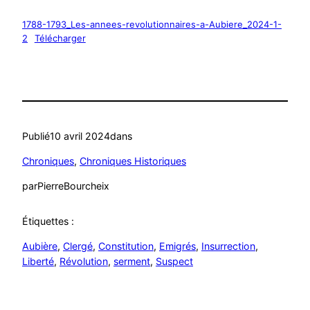
1788-1793_Les-annees-revolutionnaires-a-Aubiere_2024-1-
2
Télécharger
Publié
10 avril 2024
dans
Chroniques
, 
Chroniques Historiques
par
PierreBourcheix
Étiquettes :
Aubière
, 
Clergé
, 
Constitution
, 
Emigrés
, 
Insurrection
, 
Liberté
, 
Révolution
, 
serment
, 
Suspect