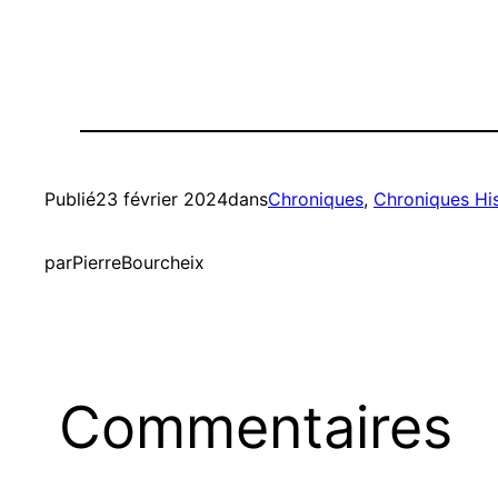
Publié
23 février 2024
dans
Chroniques
, 
Chroniques Hi
par
PierreBourcheix
Commentaires