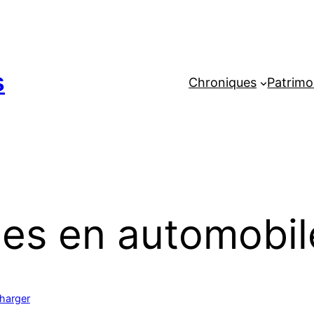
s
Chroniques
Patrimo
les en automobil
harger