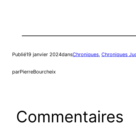
Publié
19 janvier 2024
dans
Chroniques
, 
Chroniques Jud
par
PierreBourcheix
Commentaires