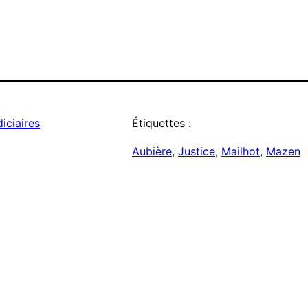
iciaires
Étiquettes :
Aubière
, 
Justice
, 
Mailhot
, 
Mazen