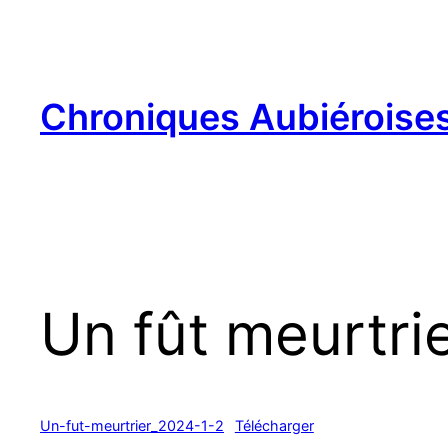
Aller
au
contenu
Chroniques Aubiéroise
Un fût meurtri
Un-fut-meurtrier_2024-1-2
Télécharger