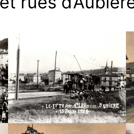
et rues d’Aubièr