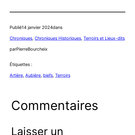
Publié
14 janvier 2024
dans
Chroniques
, 
Chroniques Historiques
, 
Terroirs et Lieux-dits
par
PierreBourcheix
Étiquettes :
Artière
, 
Aubière
, 
biefs
, 
Terroirs
Commentaires
Laisser un