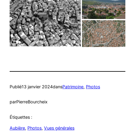
Publié
13 janvier 2024
dans
Patrimoine
, 
Photos
par
PierreBourcheix
Étiquettes :
Aubière
, 
Photos
, 
Vues générales