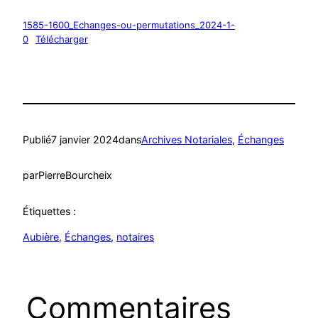
1585-1600_Echanges-ou-permutations_2024-1-
0
Télécharger
Publié
7 janvier 2024
dans
Archives Notariales
, 
Échanges
par
PierreBourcheix
Étiquettes :
Aubière
, 
Échanges
, 
notaires
Commentaires