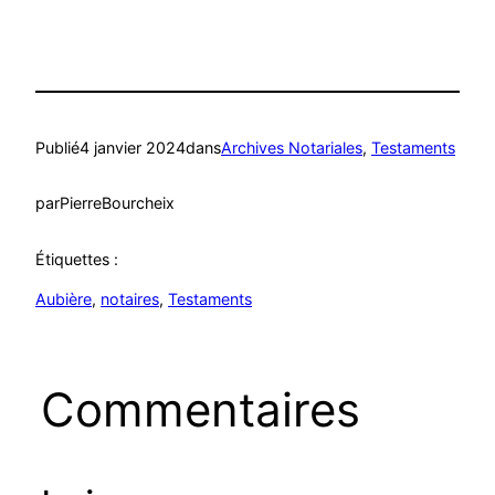
Publié
4 janvier 2024
dans
Archives Notariales
, 
Testaments
par
PierreBourcheix
Étiquettes :
Aubière
, 
notaires
, 
Testaments
Commentaires