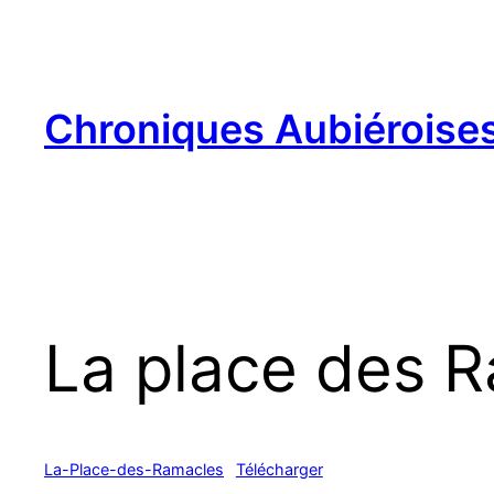
Aller
au
contenu
Chroniques Aubiéroise
La place des 
La-Place-des-Ramacles
Télécharger