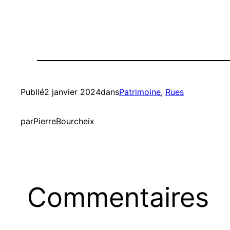
Publié
2 janvier 2024
dans
Patrimoine
, 
Rues
par
PierreBourcheix
Commentaires