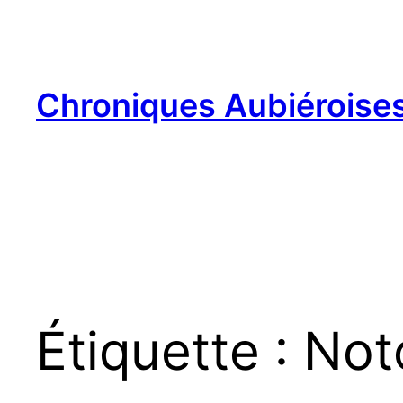
Aller
au
contenu
Chroniques Aubiéroise
Étiquette :
Not