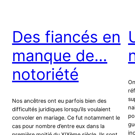
Des fiancés en
manque de…
notoriété
On
ré
su
Nos ancêtres ont eu parfois bien des
na
difficultés juridiques lorsqu’ils voulaient
po
convoler en mariage. Ce fut notamment le
gu
cas pour nombre d’entre eux dans la
in
première moitié du XIXème siècle. Ils sont