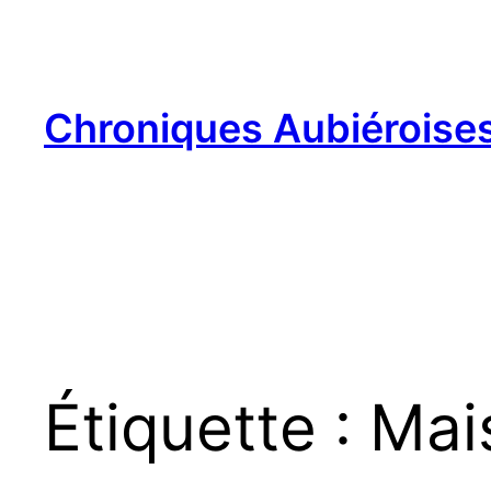
Aller
au
contenu
Chroniques Aubiéroise
Étiquette :
Mai