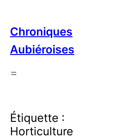
Aller
au
contenu
Chroniques
Aubiéroises
Étiquette :
Horticulture