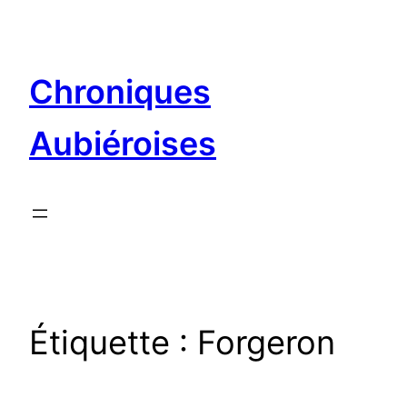
Aller
au
contenu
Chroniques
Aubiéroises
Étiquette :
Forgeron