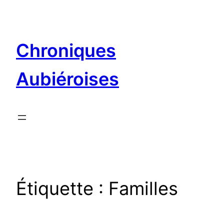
Aller
au
contenu
Chroniques
Aubiéroises
Étiquette :
Familles