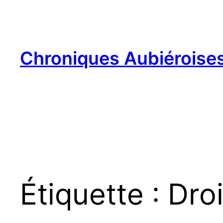
Aller
au
contenu
Chroniques Aubiéroise
Étiquette :
Droi