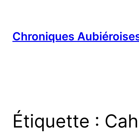
Aller
au
contenu
Chroniques Aubiéroise
Étiquette :
Cah