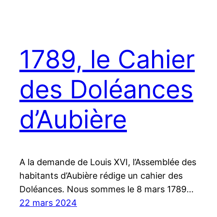
1789, le Cahier
des Doléances
d’Aubière
A la demande de Louis XVI, l’Assemblée des
habitants d’Aubière rédige un cahier des
Doléances. Nous sommes le 8 mars 1789…
22 mars 2024