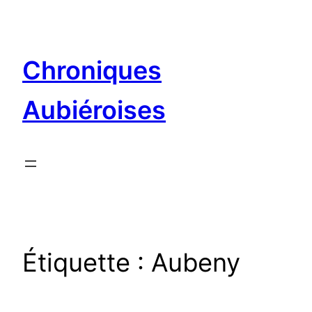
Aller
au
contenu
Chroniques
Aubiéroises
Étiquette :
Aubeny