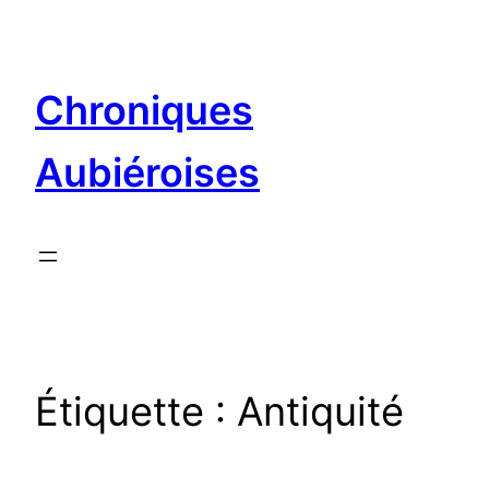
Aller
au
contenu
Chroniques
Aubiéroises
Étiquette :
Antiquité